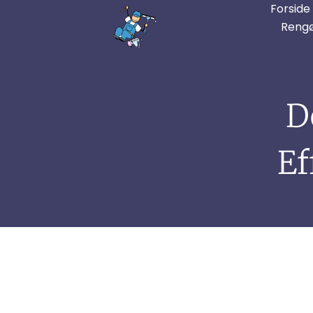
Forside
Rengø
D
Ef