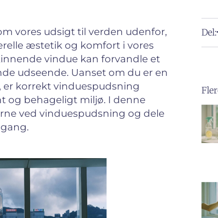
 vores udsigt til verden udenfor,
Del:
relle æstetik og komfort i vores
skinnende vindue kan forvandle et
dende udseende. Uanset om du er en
d, er korrekt vinduespudsning
Fler
t og behageligt miljø. I denne
terne ved vinduespudsning og dele
r gang.