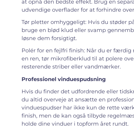
at opnå den bedste effekt. Brug en separa
udvendige overflader for at forhindre over
Tør pletter omhyggeligt: Hvis du støder på 
bruge en blød klud eller svamp gennembl
løsne dem forsigtigt.
Polér for en fejlfri finish: Når du er fær
en ren, tør mikrofiberklud til at polere ov
resterende striber eller vandmærker.
Professionel vinduespudsning
Hvis du finder det udfordrende eller tids
du altid overveje at ansætte en professio
vinduespudser har ikke kun de rette værktø
finish, men de kan også tilbyde regelmæss
holde dine vinduer i topform året rundt.