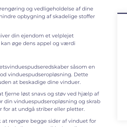
engøring og vedligeholdelse af dine
hindre opbygning af skadelige stoffer
iver din ejendom et velplejet
t kan øge dens appel og værdi
alitetsvinduespudseredskaber såsom en
 god vinduespudseropløsning. Dette
uden at beskadige dine vinduer.
t fjerne løst snavs og støv ved hjælp af
før din vinduespudseropløsning og skrab
for at undgå striber eller pletter.
at rengøre begge sider af vinduet for