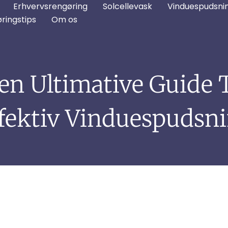
Erhvervsrengøring
Solcellevask
Vinduespudsnin
ringstips
Om os
en Ultimative Guide T
fektiv Vinduespudsn