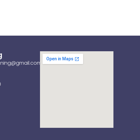
g
sning@gmail.com
0