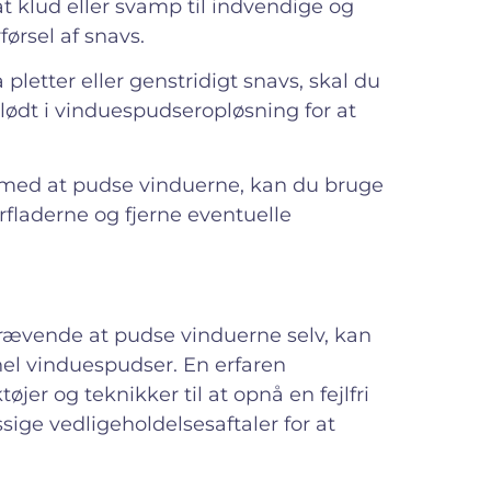
t klud eller svamp til indvendige og
førsel af snavs.
pletter eller genstridigt snavs, skal du
ødt i vinduespudseropløsning for at
dig med at pudse vinduerne, kan du bruge
erfladerne og fjerne eventuelle
krævende at pudse vinduerne selv, kan
nel vinduespudser. En erfaren
jer og teknikker til at opnå en fejlfri
ige vedligeholdelsesaftaler for at