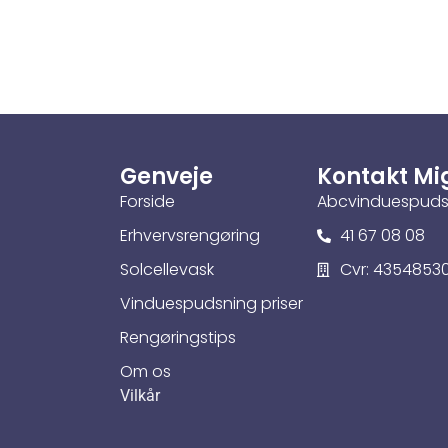
Genveje
Kontakt Mi
Forside
Abcvinduespud
Erhvervsrengøring
41 67 08 08
Solcellevask
Cvr: 4354853
Vinduespudsning priser
Rengøringstips
Om os
Vilkår