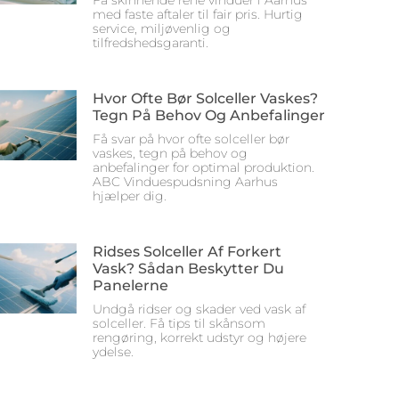
Få skinnende rene vinduer i Aarhus
med faste aftaler til fair pris. Hurtig
service, miljøvenlig og
tilfredshedsgaranti.
Hvor Ofte Bør Solceller Vaskes?
Tegn På Behov Og Anbefalinger
Få svar på hvor ofte solceller bør
vaskes, tegn på behov og
anbefalinger for optimal produktion.
ABC Vinduespudsning Aarhus
hjælper dig.
Ridses Solceller Af Forkert
Vask? Sådan Beskytter Du
Panelerne
Undgå ridser og skader ved vask af
solceller. Få tips til skånsom
rengøring, korrekt udstyr og højere
ydelse.