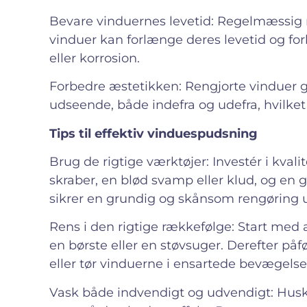
Bevare vinduernes levetid: Regelmæssig r
vinduer kan forlænge deres levetid og for
eller korrosion.
Forbedre æstetikken: Rengjorte vinduer g
udseende, både indefra og udefra, hvilke
Tips til effektiv vinduespudsning
Brug de rigtige værktøjer: Investér i kv
skraber, en blød svamp eller klud, og en
sikrer en grundig og skånsom rengøring 
Rens i den rigtige rækkefølge: Start med a
en børste eller en støvsuger. Derefter på
eller tør vinduerne i ensartede bevægelser 
Vask både indvendigt og udvendigt: Husk 