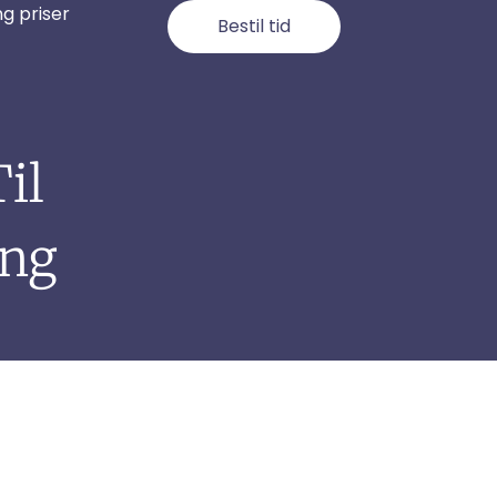
g priser
Bestil tid
il
ing